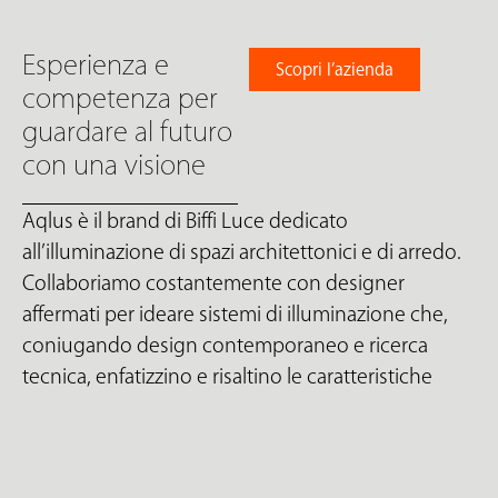
Esperienza e
Scopri l’azienda
competenza per
guardare al futuro
con una visione
Aqlus è il brand di Biffi Luce dedicato
all’illuminazione di spazi architettonici e di arredo.
Collaboriamo costantemente con designer
affermati per ideare sistemi di illuminazione che,
coniugando design contemporaneo e ricerca
tecnica, enfatizzino e risaltino le caratteristiche
progettuali ed emozionali della luce. La bellezza
della forma, la funzionalità del prodotto, la
mutevolezza, fluidità e cangianza della vera